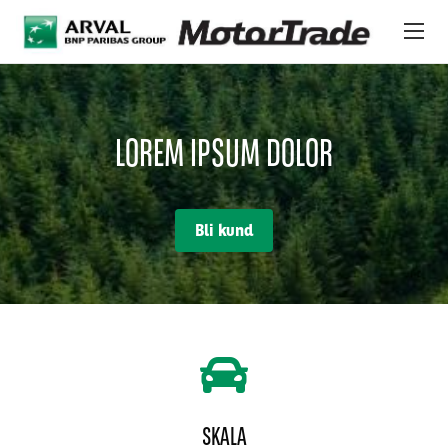
Hoppa till huvudinnehåll
24/7 PLATFORM
LOREM IPSUM DOLOR
FORDON
OM OSS
Bli kund
INTERNATIONELLT LAGER
NYHETER
SERVICES & SUPPORT
SKALA