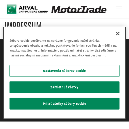
Skočiť na hlavný obsah
IMPRESSUM
PLATFORMA JE ONLINE 24/7
Súbory cookie používame na správne fungovanie našej stránky,
VOZIDLÁ
prispôsobenie obsahu a reklám, poskytovanie funkcií sociálnych médií a na
analýzu návštevnosti. Informácie o používaní našej stránky tiež zdieľame s
našimi sociálnymi médiami, reklamnými a analytickými partnermi.
O NÁS
Nastavenia súborov cookie
MEDZINÁRODNÝ SKLAD
Právne upozornenie
Oznámenie o ochrane osobných údajov
NOVINKY
Zamietnuť všetky
Zásady používania súborov cookie
SLUŽBY A PODPORA
Prijať všetky súbory cookie