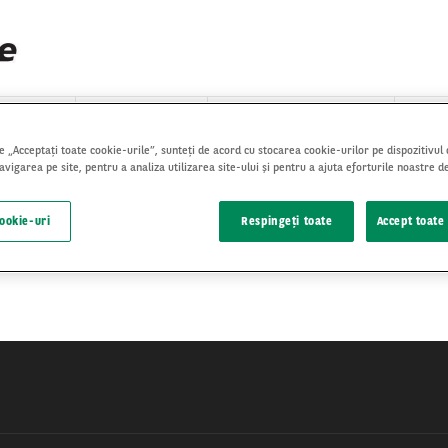
EHICULE
DESPRE NOI
STOC INTERNATIONAL
STI
e „Acceptați toate cookie-urile”, sunteți de acord cu stocarea cookie-urilor pe dispozitivul
vigarea pe site, pentru a analiza utilizarea site-ului și pentru a ajuta eforturile noastre 
cookie-uri
Respingeți toate
Accept toate