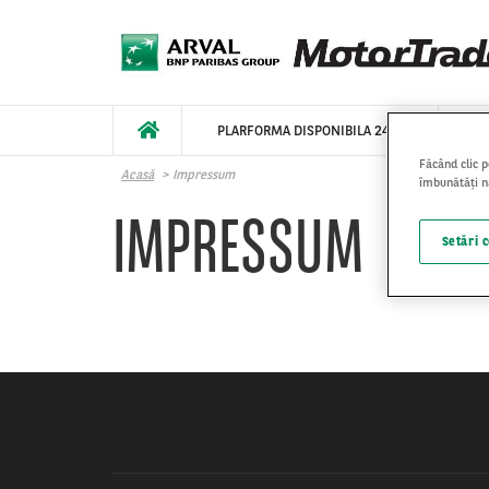
Mergi la conţinutul principal
PLARFORMA DISPONIBILA 24/7
V
Făcând clic p
Acasă
Impressum
îmbunătăți na
IMPRESSUM
Setări 