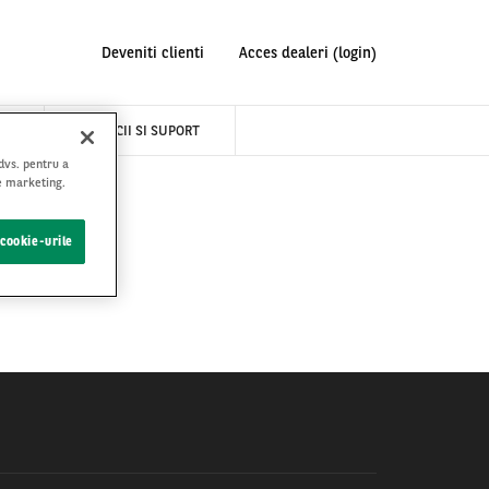
Deveniti clienti
Acces dealeri (login)
RI
SERVICII SI SUPORT
 dvs. pentru a
de marketing.
 cookie-urile