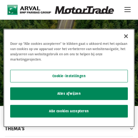
Overslaan en naar de inhoud gaan
PLATFORM 24/7
Door op “Alle cookies accepteren” te klikken gaat u akkoord met het opslaan
VOERTUIGEN
van cookies op uw apparaat voor het verbeteren van websitenavigatie, het
analyseren van websitegebruik en om ons te helpen bij onze
marketingprojecten.
redactie
OVER ONS
Cookie-instellingen
INTERNATIONALE STOCK
NIEUWS
Alles afwijzen
DIENSTEN & SUPPORT
Alle cookies accepteren
ERVARING
THEMA'S