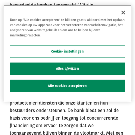
beoordeelde banken ter wereld. Wij zijn
gespecialiseerd in autoleasing en wagenparkbeheer en
ondersteunen klanten van elke omvang, van KMO's
Door op “Alle cookies accepteren” te klikken gaat u akkoord met het opslaan
van cookies op uw apparaat voor het verbeteren van websitenavigatie, het
met één of twee voertuigen tot grote internationale
analyseren van websitegebruik en om ons te helpen bij onze
bedrijven met duizenden voertuigen. Deskundig advies
marketingprojecten.
en kwaliteitsvolle service vormen de basis van onze
klantbelofte, die in 30 landen door meer dan 8.000
Cookie-instellingen
medewerkers wordt waargemaakt. In december 2022
telt onze leasevloot wereldwijd in totaal 1,6 miljoen
Alles afwijzen
voertuigen.
Dat we eigendom zijn van BNP
Alle cookies accepteren
Paribas zorgt stabiliteit en veiligheid. Het stelt ons in
staat om te investeren in de systemen, structuur,
producten en diensten die onze klanten en hun
bestuurders ondersteunen. De bank biedt een solide
basis voor ons bedrijf en toegang tot concurrerende
financiering om ervoor te zorgen dat we
toonaangevend blijven binnen de vlootmarkt. Met een