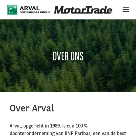
Overslaan en naar de inhoud gaan
PLATFORM 24/7
VOERTUIGEN
OVER ONS
OVER ONS
INTERNATIONALE STOCK
NIEUWS
Over Arval
DIENSTEN & SUPPORT
Arval, opgericht in 1989, is een 100 %
dochteronderneming van BNP Paribas, een van de best