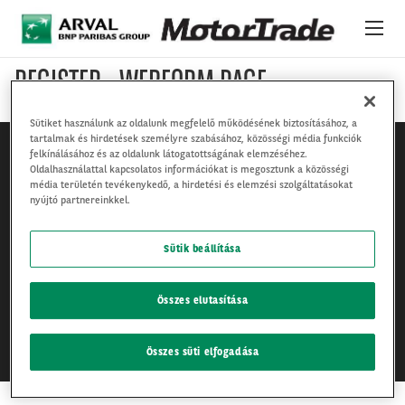
Ugrás a tartalomra
REGISTER - WEBFORM PAGE
24/7 PLATFORM
Sütiket használunk az oldalunk megfelelő működésének biztosításához, a
JÁRMŰVEK
tartalmak és hirdetések személyre szabásához, közösségi média funkciók
felkínálásához és az oldalunk látogatottságának elemzéséhez.
Oldalhasználattal kapcsolatos információkat is megosztunk a közösségi
RÓLUNK
média területén tevékenykedő, a hirdetési és elemzési szolgáltatásokat
nyújtó partnereinkkel.
NEMZETKÖZI KÉSZLET
Jogi nyilatkozat
Sütik beállítása
Adatvédelmi közlemény
HÍREK
Cookie politika
Összes elutasítása
SZOLGÁLTATÁSOK ÉS TÁMOGATÁS
Összes süti elfogadása