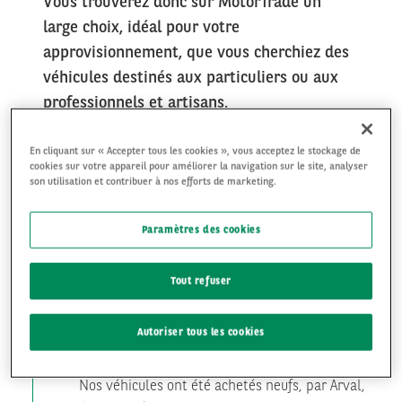
Vous trouverez donc sur MotorTrade un
large choix, idéal pour votre
approvisionnement, que vous cherchiez des
véhicules destinés aux particuliers ou aux
professionnels et artisans.
Vous approvisionner chez Arval, c’est la
En cliquant sur « Accepter tous les cookies », vous acceptez le stockage de
certitude de pouvoir proposer, à votre tour,
cookies sur votre appareil pour améliorer la navigation sur le site, analyser
son utilisation et contribuer à nos efforts de marketing.
des véhicules de qualité à vos clients.
Paramètres des cookies
Tout refuser
NOS GAGES DE QUALITÉ ET DE TRANSPARENCE
Autoriser tous les cookies
1
Nos véhicules ont été achetés neufs, par Arval,