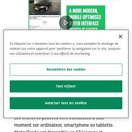
column
En cliquant sur « Accepter tous les cookies », vous acceptez le stockage de
cookies sur votre appareil pour améliorer la navigation sur le site, analyser
son utilisation et contribuer à nos efforts de marketing.
Right
MotorTrade est une plateforme d’enchères en
Paramètres des cookies
column
ligne pour les concessionnaires d’occasion qui
permet d’acheter aux enchères ou directement
Tout refuser
les anciens véhicules de leasing d’Arval. Les
concessionnaires bénéficient d’un choix varié de
véhicules et de services de premier ordre.
Autoriser tous les cookies
Les enchères peuvent être consultées à tout
moment sur ordinateur, smartphone ou tablette.