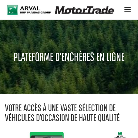
Aller au contenu principal
PLATEFORME D’ENCHÈRES EN LIGNE
VÉHICULES
PLATEFORME D’ENCHÈRES EN LIGNE
À PROPOS DE NOUS
OFFRES INTERNATIONALES
NEWS
VOTRE ACCÈS À UNE VASTE SÉLECTION DE
SERVICES ET ASSISTANCE
VÉHICULES D’OCCASION DE HAUTE QUALITÉ
Left