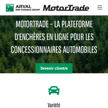
Aller au contenu principal
MOTORTRADE – LA PLATEFORME
PLATEFORME D’ENCHÈRES EN LIGNE
D’ENCHÈRES EN LIGNE POUR LES
VÉHICULES
CONCESSIONNAIRES AUTOMOBILES
À PROPOS DE NOUS
OFFRES INTERNATIONALES
Devenir client/e
NEWS
SERVICES ET ASSISTANCE
Variété