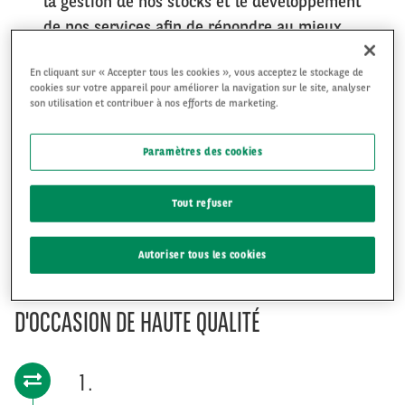
la gestion de nos stocks et le développement
de nos services afin de répondre au mieux
aux besoins de nos clients. Vous cherchez
En cliquant sur « Accepter tous les cookies », vous acceptez le stockage de
un moyen simple et sûr de constituer un
cookies sur votre appareil pour améliorer la navigation sur le site, analyser
stock de qualité sans intermédiaire ?
son utilisation et contribuer à nos efforts de marketing.
Inscrivez-vous dès maintenant et accédez à
notre large gamme de voitures et de
Paramètres des cookies
camionnettes ex-lease.
Tout refuser
Autoriser tous les cookies
NOTRE RECETTE POUR OFFRIR DES VÉHICULES
D'OCCASION DE HAUTE QUALITÉ
1