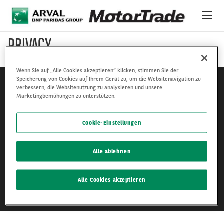
Direkt zum Inhalt
PRIVACY
ONLINE-AUKTIONSPLATTFORM
Wenn Sie auf „Alle Cookies akzeptieren“ klicken, stimmen Sie der
FAHRZEUGE
Speicherung von Cookies auf Ihrem Gerät zu, um die Websitenavigation zu
verbessern, die Websitenutzung zu analysieren und unsere
Marketingbemühungen zu unterstützen.
ÜBER UNS
Cookie-Einstellungen
INTERNATIONALE ANGEBOTE
Impressum
Datenschutzerklärung
NEWS
Alle ablehnen
Cookie-Richtlinie
LEISTUNGEN & SUPPORT
Alle Cookies akzeptieren