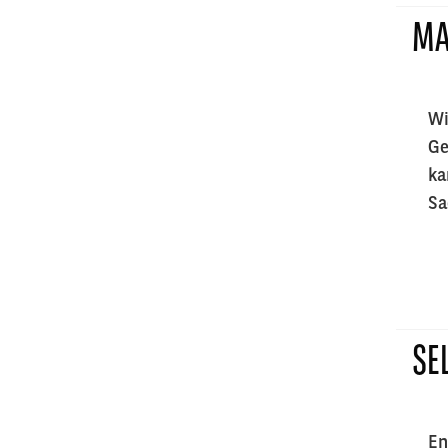
MA
Wi
Ge
ka
Sa
SE
En