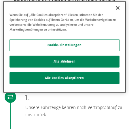
Bedürfnisse und bieten erstklassigen Service
zu transparenten Bedingungen. Sie sind auf
Wenn Sie auf „Alle Cookies akzeptieren“ klicken, stimmen Sie der
der Suche nach Fahrzeugen? Registrieren Sie
Speicherung von Cookies auf Ihrem Gerät zu, um die Websitenavigation zu
sich jetzt und wählen Sie aus einer Vielzahl
verbessern, die Websitenutzung zu analysieren und unsere
Marketingbemühungen zu unterstützen.
unserer Fahrzeuge.
Cookie-Einstellungen
Alle ablehnen
UNSER ERFOLGSREZEPT FÜR EIN QUALITATIVES
ANGEBOT
Alle Cookies akzeptieren
1
Unsere Fahrzeuge kehren nach Vertragsablauf zu
uns zurück