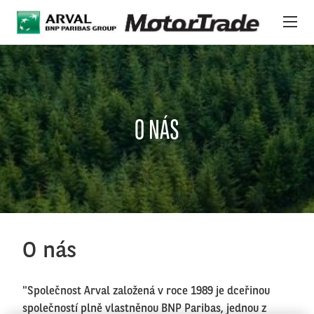
Přejít k hlavnímu obsahu
24/7 PLATFORMA
VOZIDLA
O NÁS
O NÁS
MEZINÁRODNÍ SKLAD
NOVINKY
O nás
PODPORA
"Společnost Arval založená v roce 1989 je dceřinou
společností plně vlastněnou BNP Paribas, jednou z