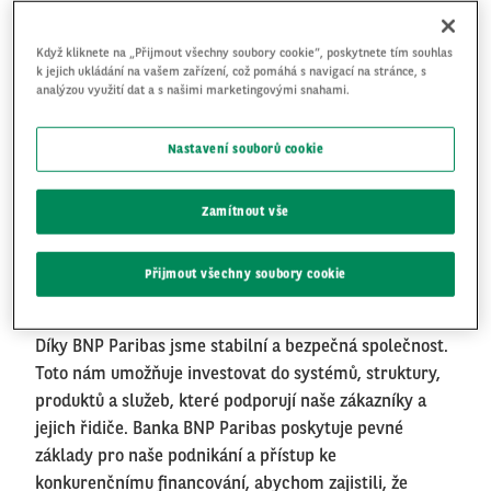
nejlépe hodnocených bank na světě. Arval se
specializuje na leasing vozidel a správu vozového
Když kliknete na „Přijmout všechny soubory cookie“, poskytnete tím souhlas
parku. Podporujeme zákazníky všech velikostí - od
k jejich ukládání na vašem zařízení, což pomáhá s navigací na stránce, s
analýzou využití dat a s našimi marketingovými snahami.
malých a středních podniků s jedním nebo dvěma
vozidly, až po velké mezinárodní korporace s tisíci
Nastavení souborů cookie
vozidly. Odborné poradenství, kvalita služeb a
zaměření na partnera jsou základem našeho
zákaznického příslibu, který poskytuje ve 30-ti zemích
Zamítnout vše
více než 8 000 zaměstnancům. Náš pronajatý vozový
park čítá v prosinci 2022 1,6 milionu vozidel po celém
Přijmout všechny soubory cookie
světě.
Díky BNP Paribas jsme stabilní a bezpečná společnost.
Toto nám umožňuje investovat do systémů, struktury,
produktů a služeb, které podporují naše zákazníky a
jejich řidiče. Banka BNP Paribas poskytuje pevné
základy pro naše podnikání a přístup ke
konkurenčnímu financování, abychom zajistili, že