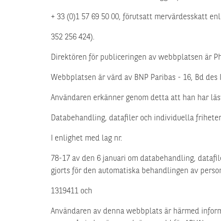
+ 33 (0)1 57 69 50 00, förutsatt mervärdesskatt en
352 256 424).
Direktören för publiceringen av webbplatsen är Ph
Webbplatsen är värd av BNP Paribas - 16, Bd des It
Användaren erkänner genom detta att han har läst 
Databehandling, datafiler och individuella frihete
I enlighet med lag nr.
78-17 av den 6 januari om databehandling, datafile
gjorts för den automatiska behandlingen av perso
1319411 och
Användaren av denna webbplats är härmed informe