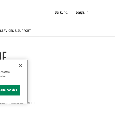
Bli kund
Logga in
SERVICES & SUPPORT
DE
örbättra
atser.
 alla cookies
 Companies under nr.