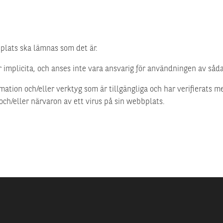
plats ska lämnas som det är.
er implicita, och anses inte vara ansvarig för användningen av såd
mation och/eller verktyg som är tillgängliga och har verifierats m
 och/eller närvaron av ett virus på sin webbplats.