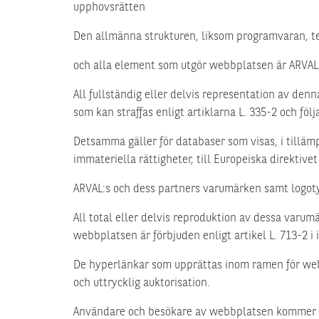
upphovsrätten
Den allmänna strukturen, liksom programvaran, tex
och alla element som utgör webbplatsen är ARVAL
All fullständig eller delvis representation av den
som kan straffas enligt artiklarna L. 335-2 och följ
Detsamma gäller för databaser som visas, i tilläm
immateriella rättigheter, till Europeiska direktive
ARVAL:s och dess partners varumärken samt logoty
All total eller delvis reproduktion av dessa varu
webbplatsen är förbjuden enligt artikel L. 713-2 i 
De hyperlänkar som upprättas inom ramen för webbpl
och uttrycklig auktorisation.
Användare och besökare av webbplatsen kommer int