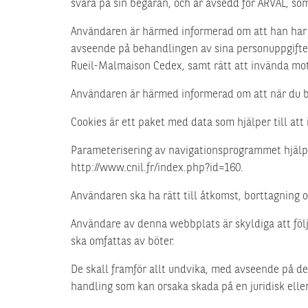
svara på sin begäran, och är avsedd för ARVAL, so
Användaren är härmed informerad om att han har rät
avseende på behandlingen av sina personuppgifter,
Rueil-Malmaison Cedex, samt rätt att invända mot
Användaren är härmed informerad om att när du be
Cookies är ett paket med data som hjälper till at
Parameterisering av navigationsprogrammet hjälper 
http://www.cnil.fr/index.php?id=160.
Användaren ska ha rätt till åtkomst, borttagning o
Användare av denna webbplats är skyldiga att följ
ska omfattas av böter.
De skall framför allt undvika, med avseende på de
handling som kan orsaka skada på en juridisk eller 