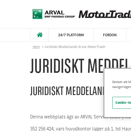
Hoppa till huvudinnehåll
24/7 PLATFORM
FORDON
Hem
Juridiskt Meddelande Arval MotorTrade
JURIDISKT MEDDE
Genom att kli
JURIDISKT MEDDELANDE ARV
navigeringen
Cookie-in
Denna webbplats ägs av ARVAL Service Lease (nedan
352 256 424, vars huvudkontor ligger på 1, bd Haus