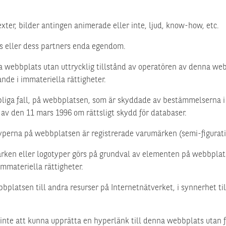
ter, bilder antingen animerade eller inte, ljud, know-how, etc.
s eller dess partners enda egendom.
na webbplats utan uttrycklig tillstånd av operatören av denna web
ande i immateriella rättigheter.
pliga fall, på webbplatsen, som är skyddade av bestämmelserna i 
t av den 11 mars 1996 om rättsligt skydd för databaser.
perna på webbplatsen är registrerade varumärken (semi-figurativa
märken eller logotyper görs på grundval av elementen på webbplat
immateriella rättigheter.
atsen till andra resurser på Internetnätverket, i synnerhet till 
e att kunna upprätta en hyperlänk till denna webbplats utan fö