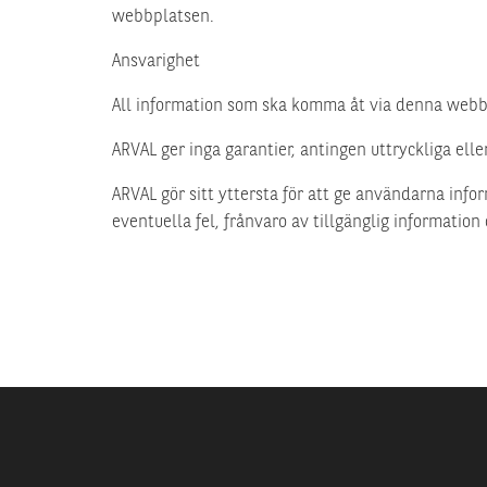
webbplatsen.
Ansvarighet
All information som ska komma åt via denna webb
ARVAL ger inga garantier, antingen uttryckliga ell
ARVAL gör sitt yttersta för att ge användarna infor
eventuella fel, frånvaro av tillgänglig information