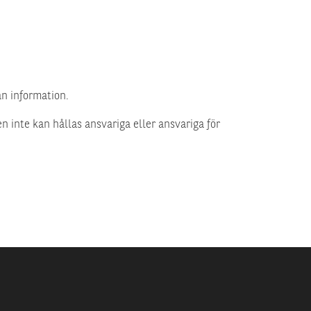
an information.
en inte kan hållas ansvariga eller ansvariga för