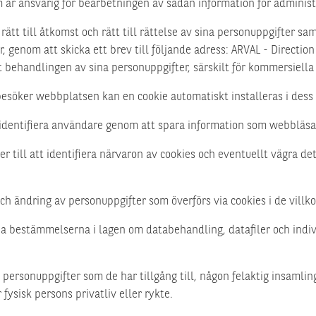
m är ansvarig för bearbetningen av sådan information för admini
t till åtkomst och rätt till rättelse av sina personuppgifter sam
 genom att skicka ett brev till följande adress: ARVAL - Directio
 behandlingen av sina personuppgifter, särskilt för kommersiell
söker webbplatsen kan en cookie automatiskt installeras i dess
t identifiera användare genom att spara information som webbläsa
till att identifiera närvaron av cookies och eventuellt vägra det
ch ändring av personuppgifter som överförs via cookies i de villk
a bestämmelserna i lagen om databehandling, datafiler och individ
 personuppgifter som de har tillgång till, någon felaktig insamli
fysisk persons privatliv eller rykte.