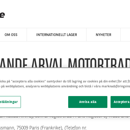
OM OSS
INTERNATIONELLT LAGER
NYHETER
LANDE ARVAL MOTORTRA
cka på "acceptera alla cookies" samtycker du till lagring av cookies på din enhet för att f
AL MOTORTRADE
 på webbplatsen, analysera webbplatsens användning och bistå i våra marknadsföringsins
ställningar
Avvisa alla
Acceptera
 kallad ARVAL), som är registrerad i Paris Register of Trade and
smann, 75009 Paris (Frankrike), (Telefon nr.