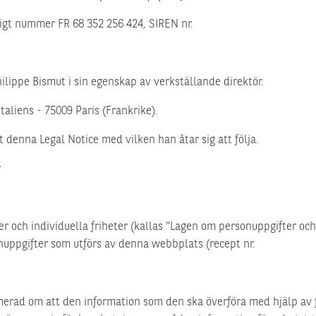
ligt nummer FR 68 352 256 424, SIREN nr.
ilippe Bismut i sin egenskap av verkställande direktör.
aliens - 75009 Paris (Frankrike).
denna Legal Notice med vilken han åtar sig att följa.
r
r och individuella friheter (kallas "Lagen om personuppgifter och f
nuppgifter som utförs av denna webbplats (recept nr.
rad om att den information som den ska överföra med hjälp av 