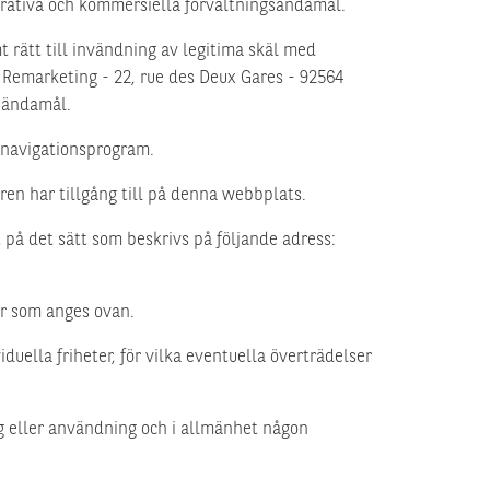
strativa och kommersiella förvaltningsändamål.
t rätt till invändning av legitima skäl med
n Remarketing - 22, rue des Deux Gares - 92564
a ändamål.
 navigationsprogram.
ren har tillgång till på denna webbplats.
 på det sätt som beskrivs på följande adress:
or som anges ovan.
uella friheter, för vilka eventuella överträdelser
ng eller användning och i allmänhet någon