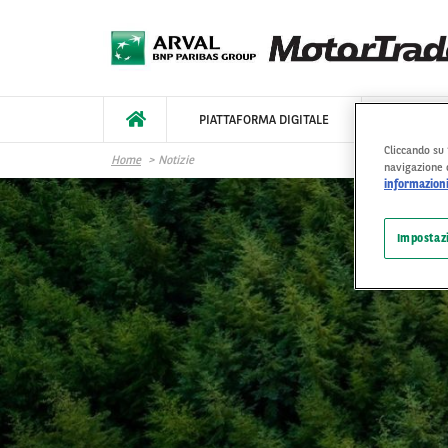
Salta al contenuto principale
PIATTAFORMA DIGITALE
VEICOLI
Cliccando su 
Home
Notizie
navigazione d
informazioni
Impostaz