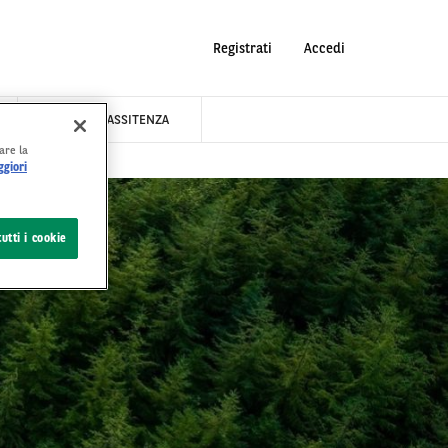
Registrati
Accedi
SERVIZI E ASSITENZA
are la
giori
utti i cookie