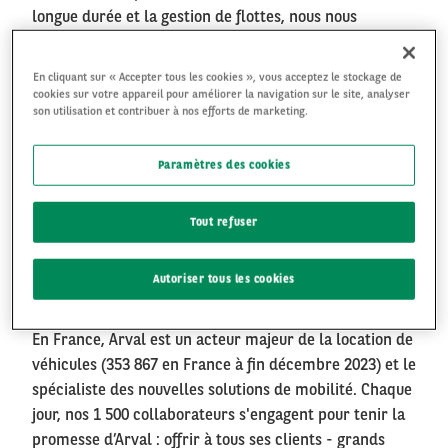
longue durée et la gestion de flottes, nous nous
adressons à tous types de clients, depuis le
professionnel ou l'artisan avec un ou deux véhicules,
En cliquant sur « Accepter tous les cookies », vous acceptez le stockage de
jusqu'au groupe international avec plusieurs centaines
cookies sur votre appareil pour améliorer la navigation sur le site, analyser
son utilisation et contribuer à nos efforts de marketing.
d'unités. Pour contribuer à un développement plus
durable, Arval élargit aujourd'hui son offre à d'autres
formes de mobilité, telles que le vélo ou le scooter
Paramètres des cookies
électrique.
Tout refuser
La culture de Service est au coeur de notre
développement comme de notre promesse client, que
Autoriser tous les cookies
portent près de 8000 collaborateurs dans le monde.
En France, Arval est un acteur majeur de la location de
véhicules (353 867 en France à fin décembre 2023) et le
spécialiste des nouvelles solutions de mobilité. Chaque
jour, nos 1 500 collaborateurs s'engagent pour tenir la
promesse d’Arval : offrir à tous ses clients - grands