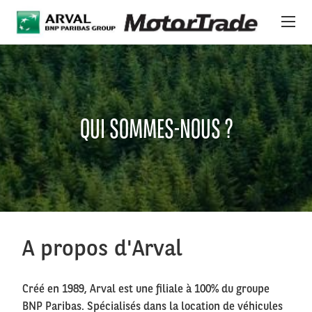
Aller au contenu principal
ACHETER SUR MOTORTRADE
NOS VÉHICULES
QUI SOMMES-NOUS ?
A PROPOS
IMPORTATION
NEWS
A propos d'Arval
NOS SERVICES
Créé en 1989, Arval est une filiale à 100% du groupe
BNP Paribas. Spécialisés dans la location de véhicules