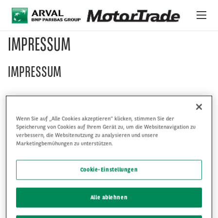
Direkt zum Inhalt
IMPRESSUM
ONLINE-AUKTIONSPLATTFORM
IMPRESSUM
FAHRZEUGE
ÜBER UNS
Anbieter / Verantwortlich für den Inhalt:
Wenn Sie auf „Alle Cookies akzeptieren“ klicken, stimmen Sie der
INTERNATIONALER BESTAND
Speicherung von Cookies auf Ihrem Gerät zu, um die Websitenavigation zu
Arval Deutschland GmbH
verbessern, die Websitenutzung zu analysieren und unsere
Bajuwarenring 5
Marketingbemühungen zu unterstützen.
NEWS
82041 Oberhaching
Telefon +49 (0) 89 74 423 0
Cookie-Einstellungen
LEISTUNGEN & SUPPORT
Fax: +49 (0) 89 74 423 240
E-Mail:
kontakt@arval.de
Alle ablehnen
Internet:
http://www.arval.de