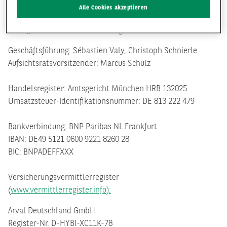
Die Arval Deutschland GmbH ist auch für Inhalte
Alle Cookies akzeptieren
verantwortlich, die die ehemalige Arval Service GmbH
betreffen oder von dieser bereitgestellt werden.
Geschäftsführung: Sébastien Valy, Christoph Schnierle
Aufsichtsratsvorsitzender: Marcus Schulz
Handelsregister: Amtsgericht München HRB 132025
Umsatzsteuer-Identifikationsnummer: DE 813 222 479
Bankverbindung: BNP Paribas NL Frankfurt
IBAN: DE49 5121 0600 9221 8260 28
BIC: BNPADEFFXXX
Versicherungsvermittlerregister
(
www.vermittlerregister.info):
Arval Deutschland GmbH
Register-Nr. D-HYBI-XC11K-78