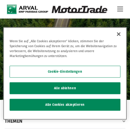
Direkt zum Inhalt
ONLINE-AUKTIONSPLATTFORM
Wenn Sie auf „Alle Cookies akzeptieren“ klicken, stimmen Sie der
FAHRZEUGE
Speicherung von Cookies auf Ihrem Gerät zu, um die Websitenavigation zu
verbessern, die Websitenutzung zu analysieren und unsere
Marketingbemühungen zu unterstützen.
OUR NEWSROOM
ÜBER UNS
Cookie-Einstellungen
INTERNATIONALE ANGEBOTE
NEWS
Alle ablehnen
LEISTUNGEN & SUPPORT
Alle Cookies akzeptieren
AUSBILDUNG
THEMEN