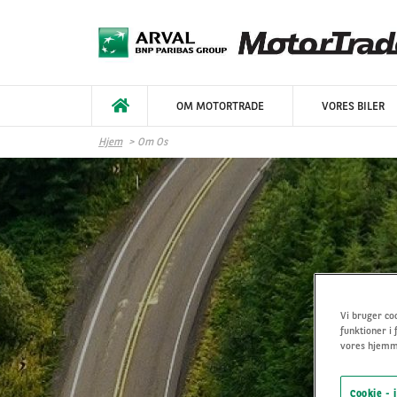
Gå til hovedindhold
OM MOTORTRADE
VORES BILER
Hjem
Om Os
Vi bruger coo
funktioner i 
vores hjemme
Cookie - 