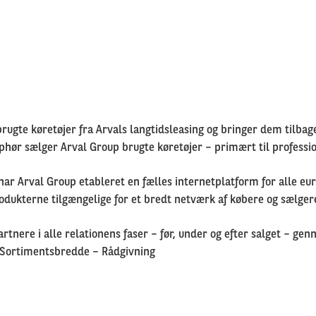
ugte køretøjer fra Arvals langtidsleasing og bringer dem tilbag
phør sælger Arval Group brugte køretøjer – primært til professio
l har Arval Group etableret en fælles internetplatform for alle 
odukterne tilgængelige for et bredt netværk af købere og sælgere
tnere i alle relationens faser – før, under og efter salget – ge
 Sortimentsbredde – Rådgivning